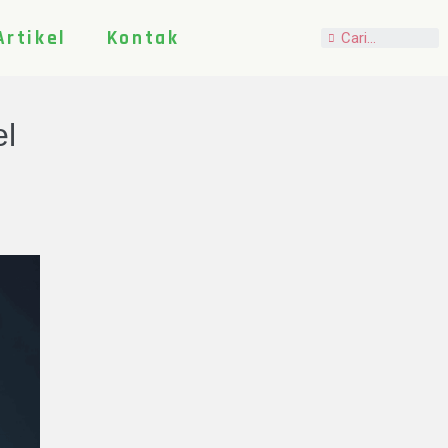
Artikel
Kontak
el