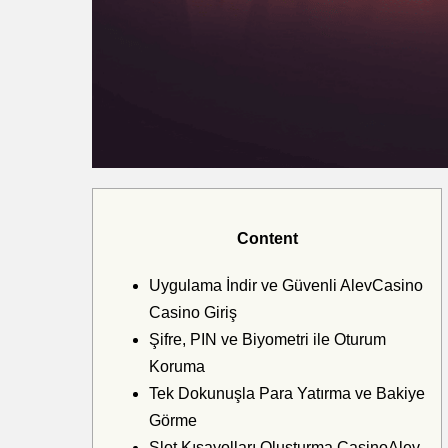
Content
Uygulama İndir ve Güvenli AlevCasino
Casino Giriş
Şifre, PIN ve Biyometri ile Oturum
Koruma
Tek Dokunuşla Para Yatırma ve Bakiye
Görme
Slot Kısayolları Oluşturma CasinoAlev