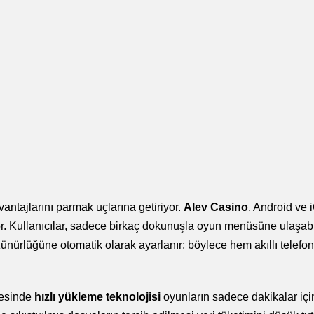
antajlarını parmak uçlarına getiriyor.
Alev Casino
, Android ve 
yor. Kullanıcılar, sadece birkaç dokunuşla oyun menüsüne ulaşabi
ünürlüğüne otomatik olarak ayarlanır; böylece hem akıllı telefo
esinde
hızlı yükleme teknolojisi
oyunların sadece dakikalar iç