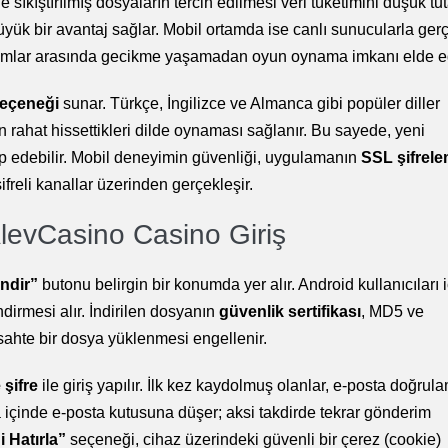
 sıkıştırılmış dosyaların tercih edilmesi veri tüketimini düşük tut
n büyük bir avantaj sağlar. Mobil ortamda ise canlı sunucularla ger
umlar arasında gecikme yaşamadan oyun oynama imkanı elde edi
seçeneği
sunar. Türkçe, İngilizce ve Almanca gibi popüler diller
en rahat hissettikleri dilde oynaması sağlanır. Bu sayede, yeni
ip edebilir. Mobil deneyimin güvenliği, uygulamanın
SSL şifrel
ifreli kanallar üzerinden gerçekleşir.
levCasino Casino Giriş
ndir”
butonu belirgin bir konumda yer alır. Android kullanıcıları i
dirmesi alır. İndirilen dosyanın
güvenlik sertifikası
, MD5 ve
sahte bir dosya yüklenmesi engellenir.
 şifre
ile giriş yapılır. İlk kez kaydolmuş olanlar, e‑posta doğrul
 içinde e‑posta kutusuna düşer; aksi takdirde tekrar gönderim
 Hatırla”
seçeneği, cihaz üzerindeki güvenli bir çerez (cookie)