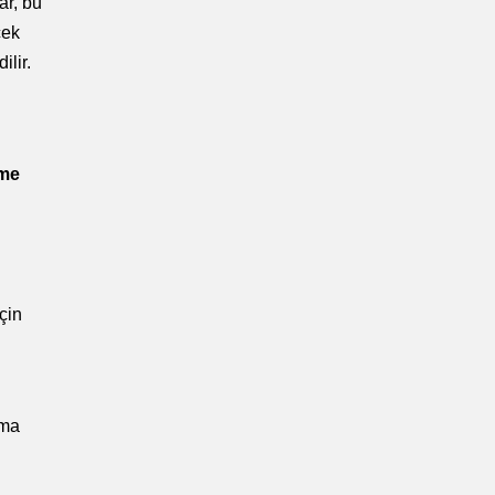
ar, bu
çek
lir.
eme
çin
ama