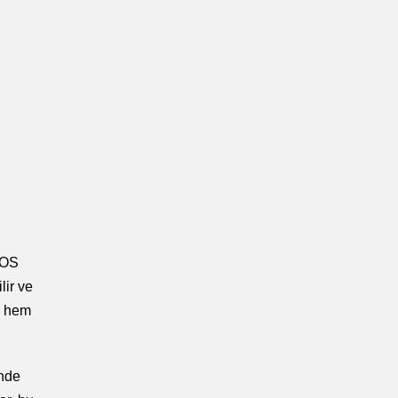
iOS
lir ve
n hem
inde