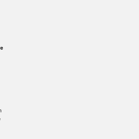
ye
n
e