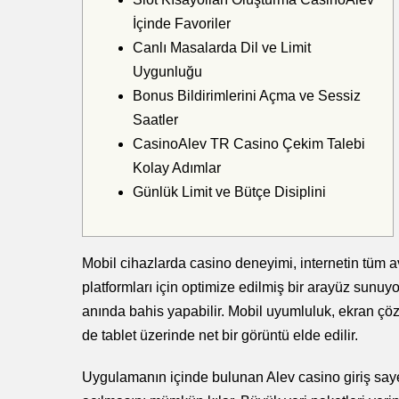
İçinde Favoriler
Canlı Masalarda Dil ve Limit
Uygunluğu
Bonus Bildirimlerini Açma ve Sessiz
Saatler
CasinoAlev TR Casino Çekim Talebi
Kolay Adımlar
Günlük Limit ve Bütçe Disiplini
Mobil cihazlarda casino deneyimi, internetin tüm av
platformları için optimize edilmiş bir arayüz sunu
anında bahis yapabilir. Mobil uyumluluk, ekran çöz
de tablet üzerinde net bir görüntü elde edilir.
Uygulamanın içinde bulunan
Alev casino giriş
say