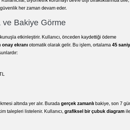
. Kullanıcılar, biyometrik korumayı devre dışı bıraktıklarında bile,
e güvenlik her zaman devam eder.
a ve Bakiye Görme
kunuşla etkinleştirir. Kullanıcı, önceden kaydettiği ödeme
an
onay ekranı
otomatik olarak gelir. Bu işlem, ortalama
45 sani
unlardır:
TL
kmesi altında yer alır. Burada
gerçek zamanlı
bakiye, son 7 gü
m talepleri listelenir. Kullanıcı,
grafiksel bir çubuk diagram
il