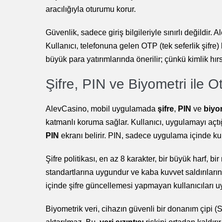
aracılığıyla oturumu korur.
Güvenlik, sadece giriş bilgileriyle sınırlı değildir.
Kullanıcı, telefonuna gelen OTP (tek seferlik şifre)
büyük para yatırımlarında önerilir; çünkü kimlik hırs
Şifre, PIN ve Biyometri ile
AlevCasino, mobil uygulamada
şifre
,
PIN
ve
biyo
katmanlı koruma sağlar. Kullanıcı, uygulamayı açtı
PIN
ekranı belirir. PIN, sadece uygulama içinde kull
Şifre politikası, en az 8 karakter, bir büyük harf, bi
standartlarına uygundur ve kaba kuvvet saldırılarını 
içinde şifre güncellemesi yapmayan kullanıcıları uy
Biyometrik veri, cihazın güvenli bir donanım çipi 