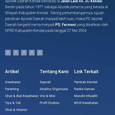
Apotek Daerah Kendal berlokasi di
Jalan Laut no. 2C Kendal
.
Berdiri pada tahun 1977 sebagai Apotek pertama yang berada di
Wilayah Kabupaten Kendal. Seiring perkembangannya, tujuan
pendirian Apotek Daerah menjadi lebih luas, maka PD. Apotek
Daerah berganti nama menjadi
PD. Farmasi
yang disahkan oleh
DPRD Kabupaten Kendal pada tanggal 27 Mei 2004.
Artikel
Tentang Kami
Link Terkait
Kesehatan
Sejarah
Pemkab Kendal
Parenting
Struktur Organisasi
Ranke Gaman
Obat & Alat Kesehatan
Visi & Misi
Mandiri Inhealth
Tips & Trik
Profil Direktur
BPJS Kesehatan
Obat & Vitamin